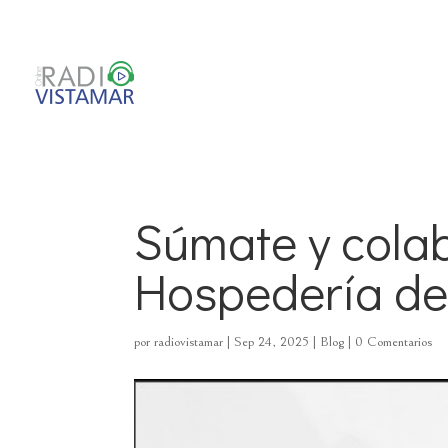
http://www.radiovistamar.cl/
Súmate y colab
Hospedería de
por
radiovistamar
|
Sep 24, 2025
|
Blog
|
0 Comentarios