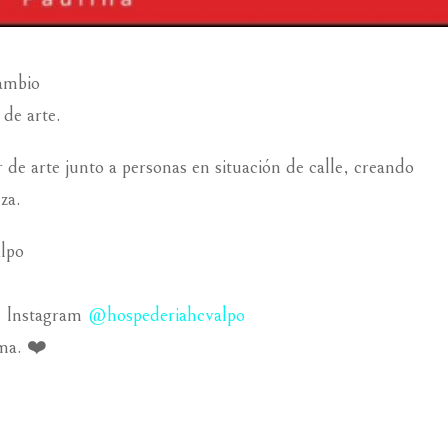
cambio
 de arte.
 de arte junto a personas en situación de calle, creando
za.
alpo
u Instagram
@hospederiahcvalpo
rma. ❤️